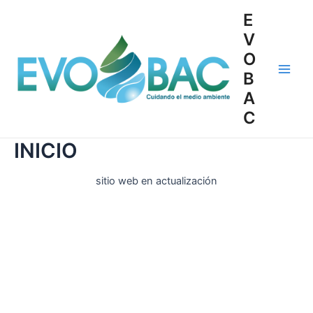
E
V
O
B
A
C
INICIO
sitio web en actualización