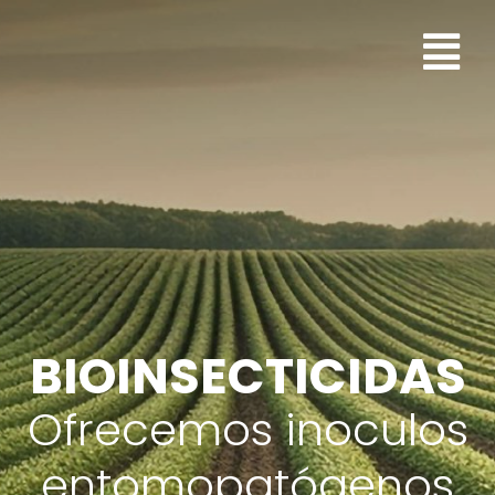
BIOINSECTICIDAS
Ofrecemos inoculos
entomopatógenos