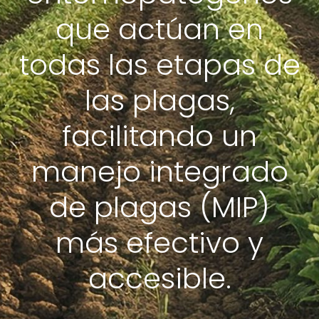
que actúan en
todas las etapas de
las plagas,
facilitando un
manejo integrado
de plagas (MIP)
más efectivo y
accesible.