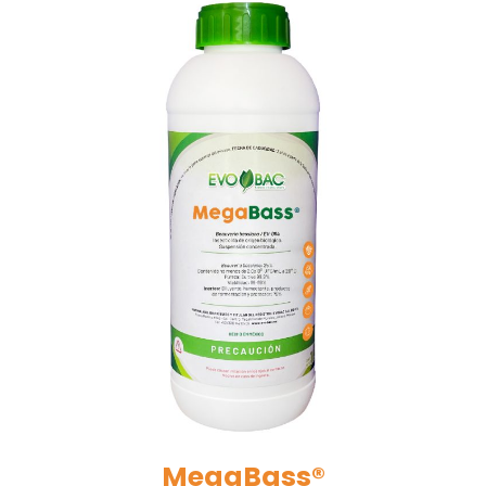
MegaBass®